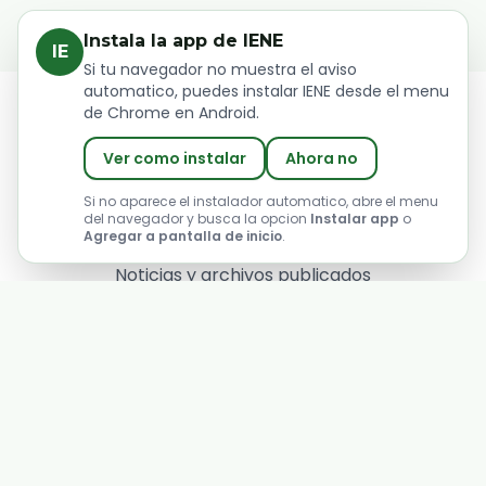
Instala la app de IENE
IE
Si tu navegador no muestra el aviso
automatico, puedes instalar IENE desde el menu
de Chrome en Android.
PUBLICACIONES RECIENTES
Ver como instalar
Ahora no
Ultimas
Si no aparece el instalador automatico, abre el menu
del navegador y busca la opcion
Instalar app
o
Novedades
Agregar a pantalla de inicio
.
Noticias y archivos publicados
recientemente por la institucion.
Archivo
Primero
|
16/07/2026
G104
Sin descripcion adicional.